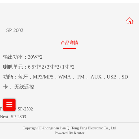
SP-2602
产品详情
输出功率：30W*2
喇叭单元：6.5寸*2+3寸*2+1寸*2
功能：蓝牙，MP3/MP5，WMA， FM，
AUX，USB，SD
卡， 无线遥控
Previous:
SP-2502
Next:
SP-2803
Copyright(C)Zhongshan Jian Qi Tong Fang Electronic Co., Ltd.
Powered By Kenfor